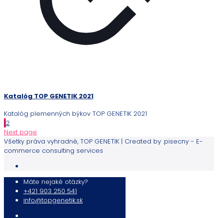
Katalóg TOP GENETIK 2021
Katalóg plemenných býkov TOP GENETIK 2021
1
2
Next page
Všetky práva vyhradné, TOP GENETIK | Created by .pisecny - E-
commerce consulting services
Máte nejaké otázky?
+421 903 250 541
info@topgenetik.sk