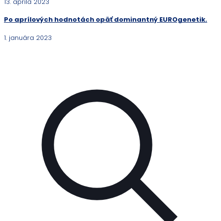
13. apríla 2023
Po aprílových hodnotách opäť dominantný EUROgenetik.
1. januára 2023