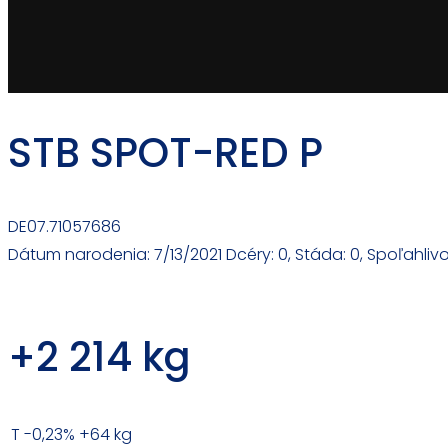
STB SPOT-RED P
DE07.71057686
Dátum narodenia: 7/13/2021
Dcéry: 0, Stáda: 0, Spoľahliv
+2 214 kg
T -0,23%
+64 kg