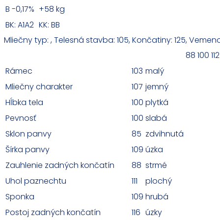
B -0,17%
+58 kg
BK: A1A2
KK: BB
Mliečny typ: , Telesná stavba: 105, Končatiny: 125, Vemeno:
88
100
112
Rámec
103
malý
Mliečny charakter
107
jemný
Hĺbka tela
100
plytká
Pevnosť
100
slabá
Sklon panvy
85
zdvihnutá
Šírka panvy
109
úzka
Zauhlenie zadných končatín
88
strmé
Uhol paznechtu
111
plochý
Sponka
109
hrubá
Postoj zadných končatín
116
úzky