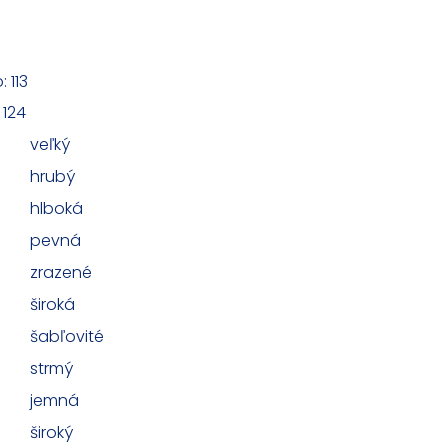
 113
124
veľký
hrubý
hlboká
pevná
zrazené
široká
šabľovité
strmý
jemná
široký