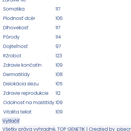
Somatika
117
Plodnosť dcér
106
Dlhovekosť
117
Pôrody
114
Dojiteľnosť
97
RZrobot
123
Zdravie končatín
109
Dermatitídy
108
Dislokácia slezu
105
Zdravie reprodukcie
112
Odolnosť na mastitídy
109
Vitalita teliat
109
Vytlačiť
Všetky práva vyhradné, TOP GENETIK | Created by .pisec