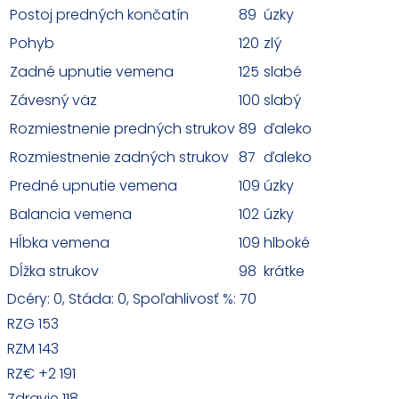
Postoj predných končatín
89
úzky
Pohyb
120
zlý
Zadné upnutie vemena
125
slabé
Závesný väz
100
slabý
Rozmiestnenie predných strukov
89
ďaleko
Rozmiestnenie zadných strukov
87
ďaleko
Predné upnutie vemena
109
úzky
Balancia vemena
102
úzky
Hĺbka vemena
109
hlboké
Dĺžka strukov
98
krátke
Dcéry: 0, Stáda: 0, Spoľahlivosť %: 70
RZG 153
RZM 143
RZ€ +2 191
Zdravie 118